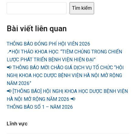
Tìm kiếm
Bài viết liên quan
THÔNG BÁO ĐÓNG PHÍ HỘI VIÊN 2026
📍HỘI THẢO KHOA HỌC: “TIÊM CHỦNG TRONG CHIẾN
LƯỢC PHÁT TRIỂN BỆNH VIỆN HIỆN ĐẠI”
📢 THÔNG BÁO MỜI CHÀO GIÁ DỊCH VỤ TỔ CHỨC “HỘI
NGHỊ KHOA HỌC DƯỢC BỆNH VIỆN HÀ NỘI MỞ RỘNG
NĂM 2026”
📢 [THÔNG BÁO] HỘI NGHỊ KHOA HỌC DƯỢC BỆNH VIỆN
HÀ NỘI MỞ RỘNG NĂM 2026 📢
THÔNG BÁO SỐ 1 – NĂM 2026
Lĩnh vực