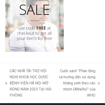
CÁC NHÀ TÀI TRỢ HỘI
Cuốn sách “Phân tầng
NGHỊ KHOA HỌC DƯỢC
và hướng dẫn sử dụng
BỆNH VIỆN HÀ NỘI MỞ
kháng sinh theo các
previous
next
RỘNG NĂM 2025 TẠI HẢI
nhóm (AWaRe)” của
post:
post:
PHÒNG
WHO