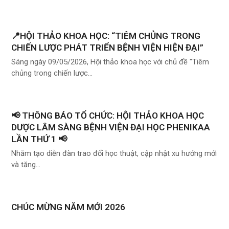
📍HỘI THẢO KHOA HỌC: “TIÊM CHỦNG TRONG
CHIẾN LƯỢC PHÁT TRIỂN BỆNH VIỆN HIỆN ĐẠI”
Sáng ngày 09/05/2026, Hội thảo khoa học với chủ đề "Tiêm
chủng trong chiến lược…
📢 THÔNG BÁO TỔ CHỨC: HỘI THẢO KHOA HỌC
DƯỢC LÂM SÀNG BỆNH VIỆN ĐẠI HỌC PHENIKAA
LẦN THỨ 1 📢
Nhằm tạo diễn đàn trao đổi học thuật, cập nhật xu hướng mới
và tăng…
CHÚC MỪNG NĂM MỚI 2026