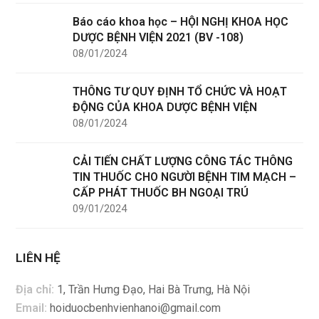
Báo cáo khoa học – HỘI NGHỊ KHOA HỌC
DƯỢC BỆNH VIỆN 2021 (BV -108)
08/01/2024
THÔNG TƯ QUY ĐỊNH TỔ CHỨC VÀ HOẠT
ĐỘNG CỦA KHOA DƯỢC BỆNH VIỆN
08/01/2024
CẢI TIẾN CHẤT LƯỢNG CÔNG TÁC THÔNG
TIN THUỐC CHO NGƯỜI BỆNH TIM MẠCH –
CẤP PHÁT THUỐC BH NGOẠI TRÚ
09/01/2024
LIÊN HỆ
Địa chỉ:
1, Trần Hưng Đạo, Hai Bà Trưng, Hà Nội
Email:
hoiduocbenhvienhanoi@gmail.com