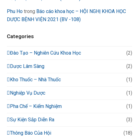
Phu Ho
trong
Báo cáo khoa học – HỘI NGHỊ KHOA HỌC
DƯỢC BỆNH VIỆN 2021 (BV -108)
Categories
Đào Tạo – Nghiên Cứu Khoa Học
(2)
Dược Lâm Sàng
(2)
Kho Thuốc – Nhà Thuốc
(1)
Nghiệp Vụ Dược
(1)
Pha Chế – Kiểm Nghiệm
(1)
Sự Kiện Sắp Diễn Ra
(3)
Thông Báo Của Hội
(18)