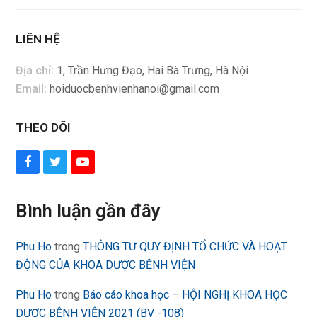
LIÊN HỆ
Địa chỉ:
1, Trần Hưng Đạo, Hai Bà Trưng, Hà Nội
Email:
hoiduocbenhvienhanoi@gmail.com
THEO DÕI
Facebook
Twitter
YouTube
Bình luận gần đây
Phu Ho
trong
THÔNG TƯ QUY ĐỊNH TỔ CHỨC VÀ HOẠT
ĐỘNG CỦA KHOA DƯỢC BỆNH VIỆN
Phu Ho
trong
Báo cáo khoa học – HỘI NGHỊ KHOA HỌC
DƯỢC BỆNH VIỆN 2021 (BV -108)