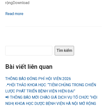
rộngDownload
Read more
Tìm kiếm
Bài viết liên quan
THÔNG BÁO ĐÓNG PHÍ HỘI VIÊN 2026
📍HỘI THẢO KHOA HỌC: “TIÊM CHỦNG TRONG CHIẾN
LƯỢC PHÁT TRIỂN BỆNH VIỆN HIỆN ĐẠI”
📢 THÔNG BÁO MỜI CHÀO GIÁ DỊCH VỤ TỔ CHỨC “HỘI
NGHỊ KHOA HỌC DƯỢC BỆNH VIỆN HÀ NỘI MỞ RỘNG