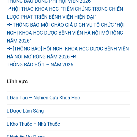
THÔNG BÁO ĐÓNG PHÍ HỘI VIÊN 2026
📍HỘI THẢO KHOA HỌC: “TIÊM CHỦNG TRONG CHIẾN
LƯỢC PHÁT TRIỂN BỆNH VIỆN HIỆN ĐẠI”
📢 THÔNG BÁO MỜI CHÀO GIÁ DỊCH VỤ TỔ CHỨC “HỘI
NGHỊ KHOA HỌC DƯỢC BỆNH VIỆN HÀ NỘI MỞ RỘNG
NĂM 2026”
📢 [THÔNG BÁO] HỘI NGHỊ KHOA HỌC DƯỢC BỆNH VIỆN
HÀ NỘI MỞ RỘNG NĂM 2026 📢
THÔNG BÁO SỐ 1 – NĂM 2026
Lĩnh vực
Đào Tạo – Nghiên Cứu Khoa Học
Dược Lâm Sàng
Kho Thuốc – Nhà Thuốc