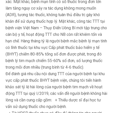
xác. Mặt khác, bệnh mạn tính có số thuốc trong đơn lớn
làm tăng nguy cơ xảy ra tác dụng không mong muốn
(ADR), tương tác thuốc, không tuân thủ điều trị gây khó
khăn để sử dụng thuốc hợp lý. Mặt khác, công tác TTT tại
bệnh viện Việt Nam – Thụy Điển Uông Bí mới tập trung cho
cán bộ y tế, hoạt động TTT cho NB còn rất khiêm tốn và
hạn chế. Hàng tháng tỷ lệ người bệnh mắc bệnh lý mạn tính
có lĩnh thuốc tại khu vực Cấp phát thuốc bảo hiểm y tế
(BHYT) chiếm 80-85% tổng số đơn được phát, trong đó
bệnh lý tim mạch chiếm 55-60% số đơn, số lượng thuốc
trong mỗi đơn nhiều (trung bình từ 4-6 thuốc).
Để đánh giá nhu cầu nội dung TTT của người bệnh tại khu
vực cấp phát thuốc BHYT bệnh viện, chúng tôi tiến hành
khảo sát tỷ lệ hài lòng của người bệnh tim mạch về hoạt
động TTT tại quý I/2019, các vấn đề người bệnh không hài
lòng và cần cung cấp gồm: + Thiếu dược sĩ đại học tư
vấn sử dụng thuốc cho người bệnh.