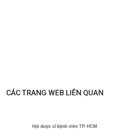
ĐĂNG KÝ TRỞ THÀNH HỘI VIÊN
ĐĂNG KÝ NGAY
CÁC TRANG WEB LIÊN QUAN
Hội dược sĩ bệnh viên TP. HCM