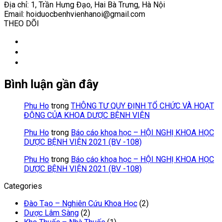
Địa chỉ:
1, Trần Hưng Đạo, Hai Bà Trưng, Hà Nội
Email:
hoiduocbenhvienhanoi@gmail.com
THEO DÕI
Facebook
Twitter
YouTube
Bình luận gần đây
Phu Ho
trong
THÔNG TƯ QUY ĐỊNH TỔ CHỨC VÀ HOẠT
ĐỘNG CỦA KHOA DƯỢC BỆNH VIỆN
Phu Ho
trong
Báo cáo khoa học – HỘI NGHỊ KHOA HỌC
DƯỢC BỆNH VIỆN 2021 (BV -108)
Phu Ho
trong
Báo cáo khoa học – HỘI NGHỊ KHOA HỌC
DƯỢC BỆNH VIỆN 2021 (BV -108)
Categories
Đào Tạo – Nghiên Cứu Khoa Học
(2)
Dược Lâm Sàng
(2)