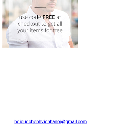
Hội Dược học Thành phố Hà Nội là một tổ
chức xã hội nghề nghiệp tự nguyện của các
dược sỹ và cán bộ khoa học – kỹ thuật hoạt
động trong lĩnh vực dược trên địa bàn thủ
đô Hà Nội.
LIÊN HỆ
1, Trần Hưng Đạo, Hai Bà Trưng, Hà
Nội
hoiduocbenhvienhanoi@gmail.com