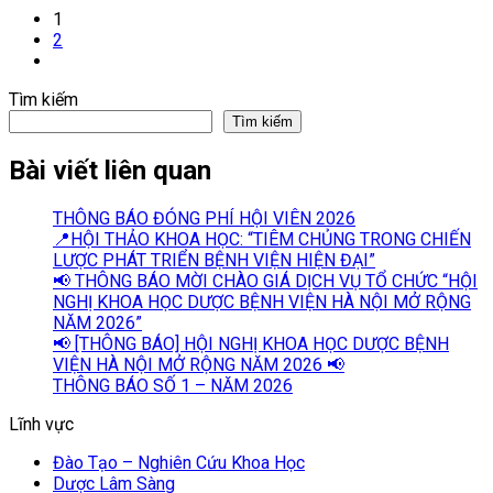
Page
1
Page
2
Next
Tìm kiếm
Tìm kiếm
Bài viết liên quan
THÔNG BÁO ĐÓNG PHÍ HỘI VIÊN 2026
📍HỘI THẢO KHOA HỌC: “TIÊM CHỦNG TRONG CHIẾN
LƯỢC PHÁT TRIỂN BỆNH VIỆN HIỆN ĐẠI”
📢 THÔNG BÁO MỜI CHÀO GIÁ DỊCH VỤ TỔ CHỨC “HỘI
NGHỊ KHOA HỌC DƯỢC BỆNH VIỆN HÀ NỘI MỞ RỘNG
NĂM 2026”
📢 [THÔNG BÁO] HỘI NGHỊ KHOA HỌC DƯỢC BỆNH
VIỆN HÀ NỘI MỞ RỘNG NĂM 2026 📢
THÔNG BÁO SỐ 1 – NĂM 2026
Lĩnh vực
Đào Tạo – Nghiên Cứu Khoa Học
Dược Lâm Sàng