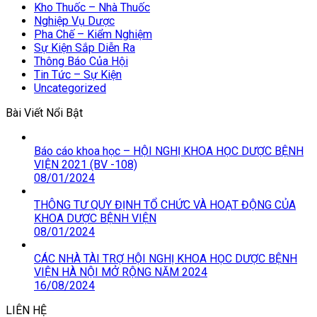
Kho Thuốc – Nhà Thuốc
Nghiệp Vụ Dược
Pha Chế – Kiểm Nghiệm
Sự Kiện Sắp Diễn Ra
Thông Báo Của Hội
Tin Tức – Sự Kiện
Uncategorized
Bài Viết Nổi Bật
Báo cáo khoa học – HỘI NGHỊ KHOA HỌC DƯỢC BỆNH
VIỆN 2021 (BV -108)
08/01/2024
THÔNG TƯ QUY ĐỊNH TỔ CHỨC VÀ HOẠT ĐỘNG CỦA
KHOA DƯỢC BỆNH VIỆN
08/01/2024
CÁC NHÀ TÀI TRỢ HỘI NGHỊ KHOA HỌC DƯỢC BỆNH
VIỆN HÀ NỘI MỞ RỘNG NĂM 2024
16/08/2024
LIÊN HỆ