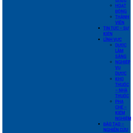
CHỨC
HOẠT
ĐỘNG
THÀNH
VIÊN
TIN TỨC – SỰ
KIỆN
LĨNH VỰC
DƯỢC
LÂM
SÀNG
NGHIỆP
VỤ
DƯỢC
KHO
THUỐC
– NHÀ
THUỐC
PHA
CHẾ –
KIỂM
NGHIỆM
ĐÀO TẠO –
NGHIÊN CỨU