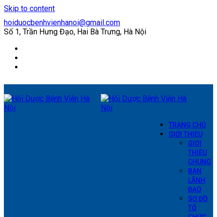
Skip to content
hoiduocbenhvienhanoi@gmail.com
Số 1, Trần Hưng Đạo, Hai Bà Trưng, Hà Nội
Facebook
Twitter
YouTube
TRANG CHỦ
GIỚI THIỆU
GIỚI
THIỆU
CHUNG
BAN
LÃNH
ĐẠO
SƠ ĐỒ
TỔ