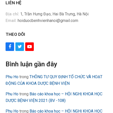
LIÊN HỆ
Địa chỉ:
1, Trần Hưng Đạo, Hai Bà Trưng, Hà Nội
Email:
hoiduocbenhvienhanoi@gmail.com
THEO DÕI
Facebook
Twitter
YouTube
Bình luận gần đây
Phu Ho
trong
THÔNG TƯ QUY ĐỊNH TỔ CHỨC VÀ HOẠT
ĐỘNG CỦA KHOA DƯỢC BỆNH VIỆN
Phu Ho
trong
Báo cáo khoa học – HỘI NGHỊ KHOA HỌC
DƯỢC BỆNH VIỆN 2021 (BV -108)
Phu Ho
trong
Báo cáo khoa học – HỘI NGHỊ KHOA HỌC