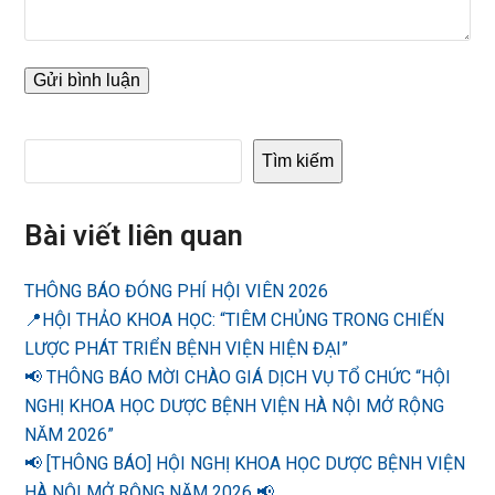
Tìm kiếm
Bài viết liên quan
THÔNG BÁO ĐÓNG PHÍ HỘI VIÊN 2026
📍HỘI THẢO KHOA HỌC: “TIÊM CHỦNG TRONG CHIẾN
LƯỢC PHÁT TRIỂN BỆNH VIỆN HIỆN ĐẠI”
📢 THÔNG BÁO MỜI CHÀO GIÁ DỊCH VỤ TỔ CHỨC “HỘI
NGHỊ KHOA HỌC DƯỢC BỆNH VIỆN HÀ NỘI MỞ RỘNG
NĂM 2026”
📢 [THÔNG BÁO] HỘI NGHỊ KHOA HỌC DƯỢC BỆNH VIỆN
HÀ NỘI MỞ RỘNG NĂM 2026 📢