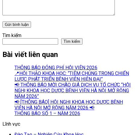
Tìm kiếm
Tìm kiếm
Bài viết liên quan
THÔNG BÁO ĐÓNG PHÍ HỘI VIÊN 2026
📍HỘI THẢO KHOA HỌC: “TIÊM CHỦNG TRONG CHIẾN
LƯỢC PHÁT TRIỂN BỆNH VIỆN HIỆN ĐẠI”
📢 THÔNG BÁO MỜI CHÀO GIÁ DỊCH VỤ TỔ CHỨC “HỘI
NGHỊ KHOA HỌC DƯỢC BỆNH VIỆN HÀ NỘI MỞ RỘNG
NĂM 2026”
📢 [THÔNG BÁO] HỘI NGHỊ KHOA HỌC DƯỢC BỆNH
VIỆN HÀ NỘI MỞ RỘNG NĂM 2026 📢
THÔNG BÁO SỐ 1 – NĂM 2026
Lĩnh vực
Đào Tạo – Nghiên Cứu Khoa Học