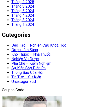
Tháng 2 2025
Tháng 8 2024
Tháng 6 2024
Tháng 4 2024
Tháng 3 2024
Tháng 1 2024
Categories
Đào Tạo – Nghiên Cứu Khoa Học
Dược Lâm Sàng
Kho Thuốc – Nhà Thuốc
Nghiệp Vụ Dược
Pha Chế – Kiểm Nghiệm
Sự Kiện Sắp Diễn Ra
Thông Báo Của Hội
Tin Tức – Sự Kiện
Uncategorized
Coupon Code