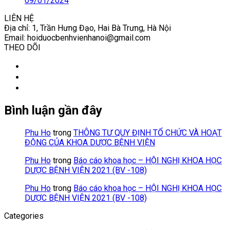
09/01/2024
LIÊN HỆ
Địa chỉ:
1, Trần Hưng Đạo, Hai Bà Trưng, Hà Nội
Email:
hoiduocbenhvienhanoi@gmail.com
THEO DÕI
Facebook
Twitter
YouTube
Bình luận gần đây
Phu Ho
trong
THÔNG TƯ QUY ĐỊNH TỔ CHỨC VÀ HOẠT
ĐỘNG CỦA KHOA DƯỢC BỆNH VIỆN
Phu Ho
trong
Báo cáo khoa học – HỘI NGHỊ KHOA HỌC
DƯỢC BỆNH VIỆN 2021 (BV -108)
Phu Ho
trong
Báo cáo khoa học – HỘI NGHỊ KHOA HỌC
DƯỢC BỆNH VIỆN 2021 (BV -108)
Categories