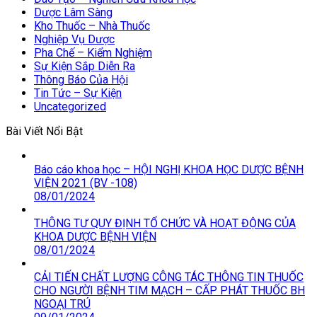
Dược Lâm Sàng
Kho Thuốc – Nhà Thuốc
Nghiệp Vụ Dược
Pha Chế – Kiểm Nghiệm
Sự Kiện Sắp Diễn Ra
Thông Báo Của Hội
Tin Tức – Sự Kiện
Uncategorized
Bài Viết Nổi Bật
Báo cáo khoa học – HỘI NGHỊ KHOA HỌC DƯỢC BỆNH
VIỆN 2021 (BV -108)
08/01/2024
THÔNG TƯ QUY ĐỊNH TỔ CHỨC VÀ HOẠT ĐỘNG CỦA
KHOA DƯỢC BỆNH VIỆN
08/01/2024
CẢI TIẾN CHẤT LƯỢNG CÔNG TÁC THÔNG TIN THUỐC
CHO NGƯỜI BỆNH TIM MẠCH – CẤP PHÁT THUỐC BH
NGOẠI TRÚ