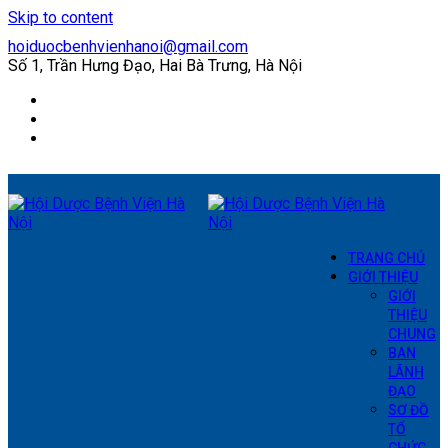
Skip to content
hoiduocbenhvienhanoi@gmail.com
Số 1, Trần Hưng Đạo, Hai Bà Trưng, Hà Nội
Facebook
Twitter
YouTube
TRANG CHỦ
GIỚI THIỆU
GIỚI
THIỆU
CHUNG
BAN
LÃNH
ĐẠO
SƠ ĐỒ
TỔ