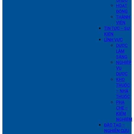
CHỨC
HOẠT
ĐỘNG
THÀNH
VIÊN
TIN TỨC – SỰ
KIỆN
LĨNH VỰC
DƯỢC
LÂM
SÀNG
NGHIỆP
VỤ
DƯỢC
KHO
THUỐC
– NHÀ
THUỐC
PHA
CHẾ –
KIỂM
NGHIỆM
ĐÀO TẠO –
NGHIÊN CỨU