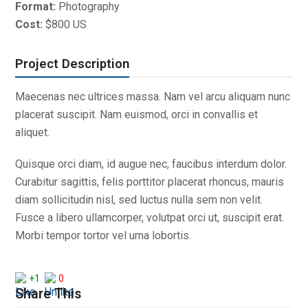
Format:
Photography
Cost:
$800 US
Project Description
Maecenas nec ultrices massa. Nam vel arcu aliquam nunc
placerat suscipit. Nam euismod, orci in convallis et
aliquet.
Quisque orci diam, id augue nec, faucibus interdum dolor.
Curabitur sagittis, felis porttitor placerat rhoncus, mauris
diam sollicitudin nisl, sed luctus nulla sem non velit.
Fusce a libero ullamcorper, volutpat orci ut, suscipit erat.
Morbi tempor tortor vel urna lobortis.
+1
0
Share This