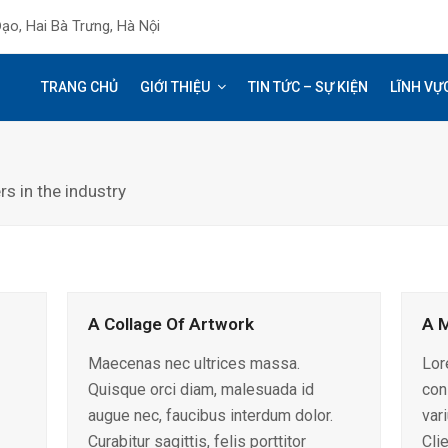
ạo, Hai Bà Trưng, Hà Nội
TRANG CHỦ
GIỚI THIỆU
TIN TỨC – SỰ KIỆN
LĨNH VỰ
s in the industry
A Collage Of Artwork
A 
Maecenas nec ultrices massa.
Lor
Quisque orci diam, malesuada id
con
augue nec, faucibus interdum dolor.
var
Curabitur sagittis, felis porttitor
Cli