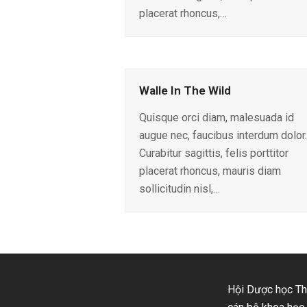
placerat rhoncus,…
Walle In The Wild
Quisque orci diam, malesuada id
augue nec, faucibus interdum dolor.
Curabitur sagittis, felis porttitor
placerat rhoncus, mauris diam
sollicitudin nisl,…
Hội Dược học Thà