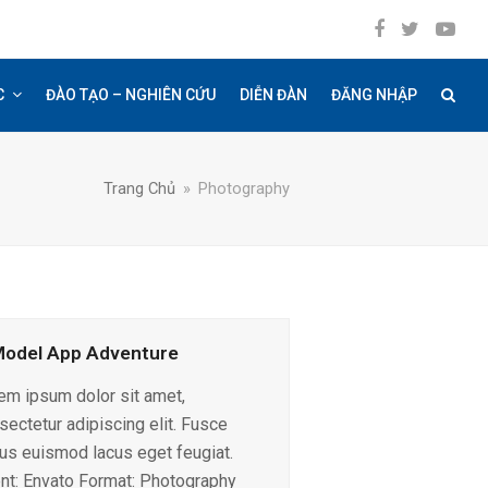
Facebook
Twitter
YouT
C
ĐÀO TẠO – NGHIÊN CỨU
DIỄN ĐÀN
ĐĂNG NHẬP
Trang Chủ
»
Photography
Model App Adventure
em ipsum dolor sit amet,
sectetur adipiscing elit. Fusce
ius euismod lacus eget feugiat.
ent: Envato Format: Photography