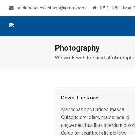
hoiduocbenhvienhanoi@gmail.com
Số 1, Trần Hưng Đ
Photography
We work with the best photographer
Down The Road
Maecenas nec ultrices massa.
Quisque orci diam, malesuada id
augue nec, faucibus interdum dolor.
Curabitur sagittis, felis porttitor