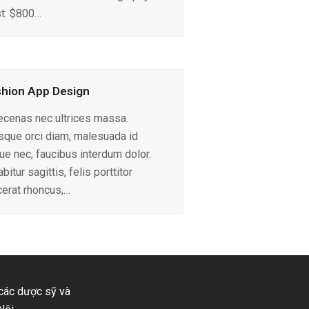
t: $800…
hion App Design
cenas nec ultrices massa.
sque orci diam, malesuada id
ue nec, faucibus interdum dolor.
bitur sagittis, felis porttitor
cerat rhoncus,…
 các dược sỹ và