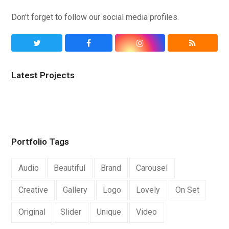
Don't forget to follow our social media profiles.
Twitter
Facebook
Instagram
RSS
Latest Projects
Portfolio Tags
Audio
Beautiful
Brand
Carousel
Creative
Gallery
Logo
Lovely
On Set
Original
Slider
Unique
Video