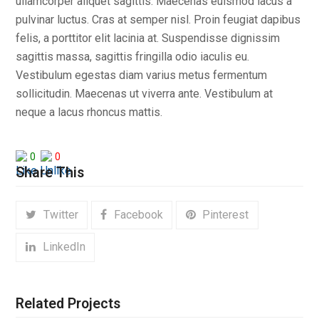
ullamcorper aliquet sagittis. Maecenas euismod lacus a
pulvinar luctus. Cras at semper nisl. Proin feugiat dapibus
felis, a porttitor elit lacinia at. Suspendisse dignissim
sagittis massa, sagittis fringilla odio iaculis eu.
Vestibulum egestas diam varius metus fermentum
sollicitudin. Maecenas ut viverra ante. Vestibulum at
neque a lacus rhoncus mattis.
0
0
Share This
Twitter
Facebook
Pinterest
LinkedIn
Related Projects