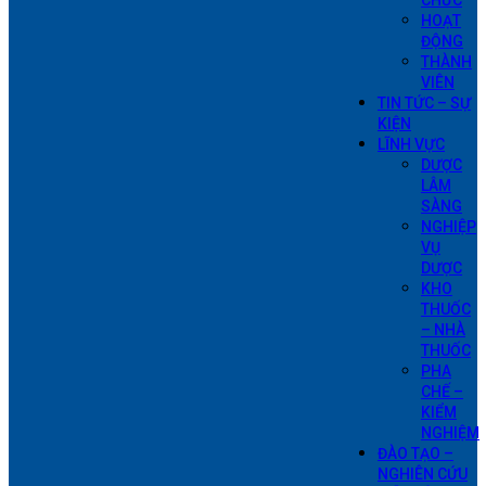
CHỨC
HOẠT
ĐỘNG
THÀNH
VIÊN
TIN TỨC – SỰ
KIỆN
LĨNH VỰC
DƯỢC
LÂM
SÀNG
NGHIỆP
VỤ
DƯỢC
KHO
THUỐC
– NHÀ
THUỐC
PHA
CHẾ –
KIỂM
NGHIỆM
ĐÀO TẠO –
NGHIÊN CỨU