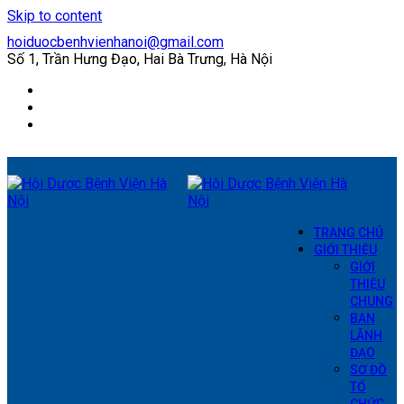
Skip to content
hoiduocbenhvienhanoi@gmail.com
Số 1, Trần Hưng Đạo, Hai Bà Trưng, Hà Nội
Facebook
Twitter
YouTube
TRANG CHỦ
GIỚI THIỆU
GIỚI
THIỆU
CHUNG
BAN
LÃNH
ĐẠO
SƠ ĐỒ
TỔ