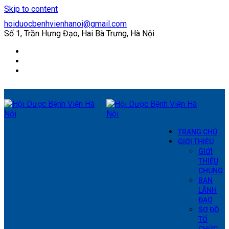
Skip to content
hoiduocbenhvienhanoi@gmail.com
Số 1, Trần Hưng Đạo, Hai Bà Trưng, Hà Nội
Facebook
Twitter
YouTube
TRANG CHỦ
GIỚI THIỆU
GIỚI
THIỆU
CHUNG
BAN
LÃNH
ĐẠO
SƠ ĐỒ
TỔ