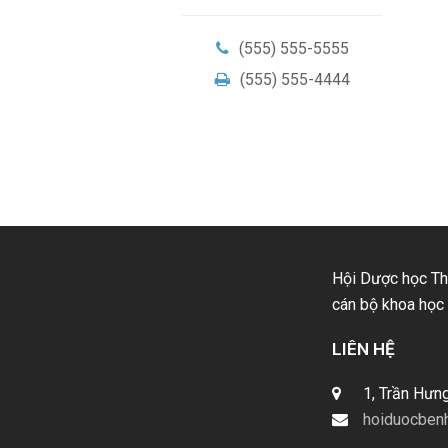
(555) 555-5555
(555) 555-4444
Hội Dược học Thà
cán bộ khoa học 
LIÊN HỆ
1, Trần Hưn
hoiduocben