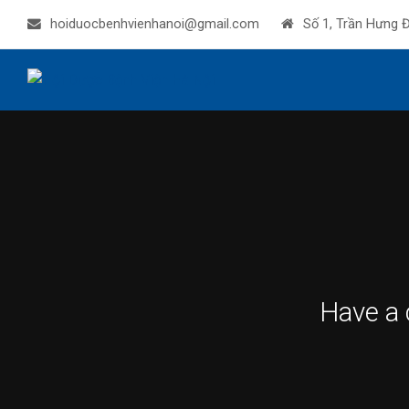
hoiduocbenhvienhanoi@gmail.com
Số 1, Trần Hưng Đ
Have a 