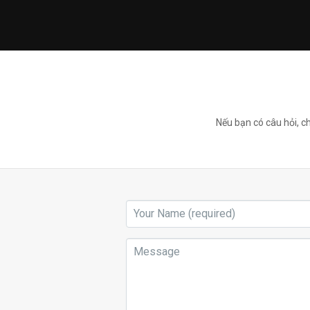
Nếu bạn có câu hỏi, ch
Your
Name
(required)
Message