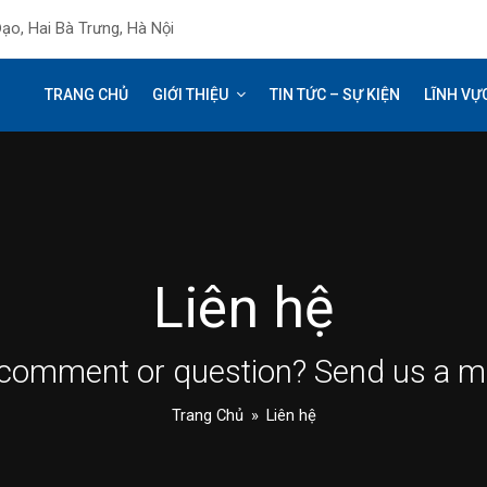
ạo, Hai Bà Trưng, Hà Nội
TRANG CHỦ
GIỚI THIỆU
TIN TỨC – SỰ KIỆN
LĨNH VỰ
Liên hệ
comment or question? Send us a m
Trang Chủ
»
Liên hệ