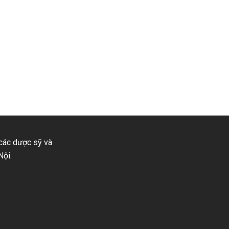
 các dược sỹ và
Nội.